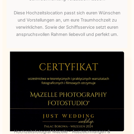
Diese Hochzeitslocation passt sich euren Wünschen
und Vorstellungen an, um eure Traumhochzeit zu
verwirklichen. Sowie der Schiffsservice setzt euren
anspruchsvollen Rahmen liebevoll und perfekt um.
Hochzeitsfotograf Mazelle - Auszeichnungen &