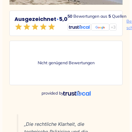
50
Bewertungen aus
5
Quellen
Ausgezeichnet
•
5,0
Be
+3
sc
Nicht genügend Bewertungen
provided by
„Die rechtliche Klarheit, die
technische Präzision und die