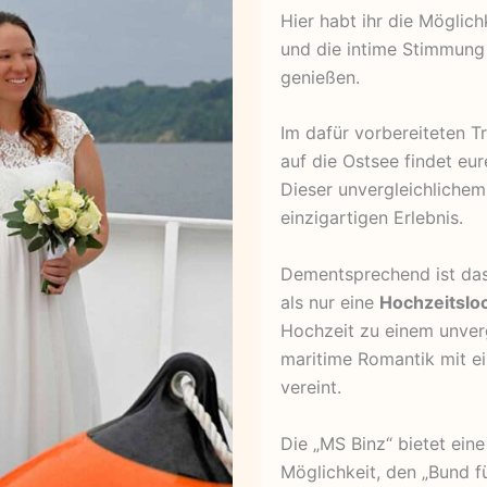
Hier habt ihr die Möglic
und die intime Stimmung
genießen.
Im dafür vorbereiteten 
auf die Ostsee findet eu
Dieser
unvergleichlichem
einzigartigen Erlebnis.
Dementsprechend ist das
als nur eine
Hochzeitslo
Hochzeit zu einem unver
maritime Romantik mit ei
vereint.
Die „MS Binz“ bietet ein
Möglichkeit, den „Bund f