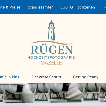
te & Preise
Standesämter
LGBTQ-Hochzeiten
H
fie in Binz
Der erste Schritt …
Getting Ready