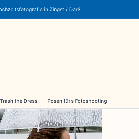
ochzeitsfotografie in Zingst / Darß
Trash the Dress
Posen für’s Fotoshooting