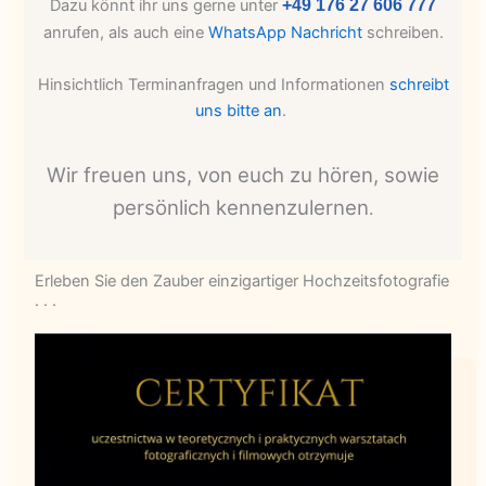
Dazu könnt ihr uns gerne unter
+49 176 27 606 777
anrufen, als auch eine
WhatsApp Nachricht
schreiben.
Hinsichtlich Terminanfragen und Informationen
schreibt
uns bitte an
.
Wir freuen uns, von euch zu hören, sowie
persönlich kennenzulernen
.
Erleben Sie den Zauber einzigartiger Hochzeitsfotografie
. . .