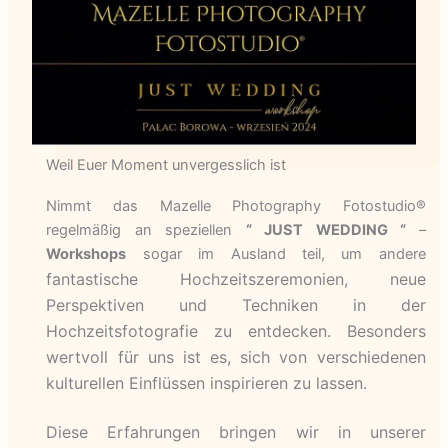
Weil Euer Moment unvergesslich ist
Nimmt das Mazelle Photography Fotostudio®
regelmäßig an speziellen
“ JUST WEDDING “
–
Workshops
sogar im Ausland teil, um andere
fantastische Hochzeitszeremonien, neue
Perspektiven und Techniken in der
Hochzeitsfotografie zu entdecken. Besonders
wertvoll für uns ist es, sich von verschiedenen
kulturellen Einflüssen inspirieren zu lassen.
Diese Erfahrungen bringen wir in unserer