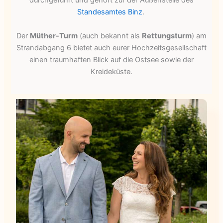
durchgeführt und gehört zur der Außenstelle des
Standesamtes Binz
.
Der
Müther-Turm
(auch bekannt als
Rettungsturm
) am
Strandabgang 6 bietet auch eurer Hochzeitsgesellschaft
einen traumhaften Blick auf die Ostsee sowie der
Kreideküste.