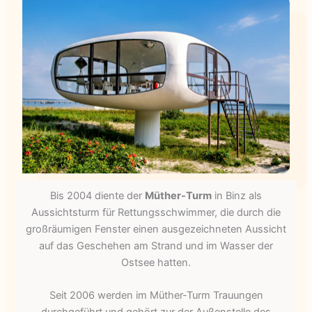
Bis 2004 diente der
Müther-Turm
in Binz als
Aussichtsturm für Rettungsschwimmer, die durch die
großräumigen Fenster einen ausgezeichneten Aussicht
auf das Geschehen am Strand und im Wasser der
Ostsee hatten.
Seit 2006 werden im Müther-Turm Trauungen