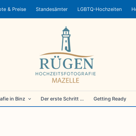
te & Preise
Standesämter
LGBTQ-Hochzeiten
H
fie in Binz
Der erste Schritt …
Getting Ready