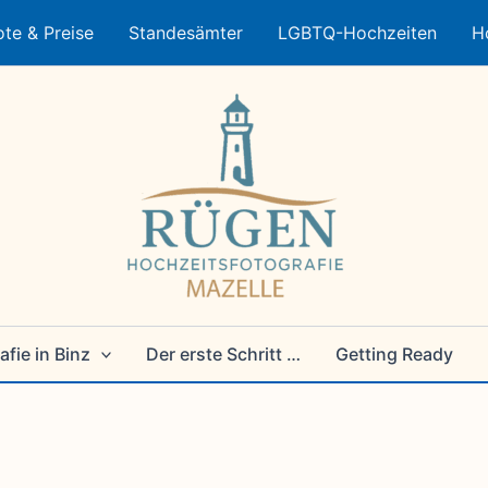
te & Preise
Standesämter
LGBTQ-Hochzeiten
H
fie in Binz
Der erste Schritt …
Getting Ready