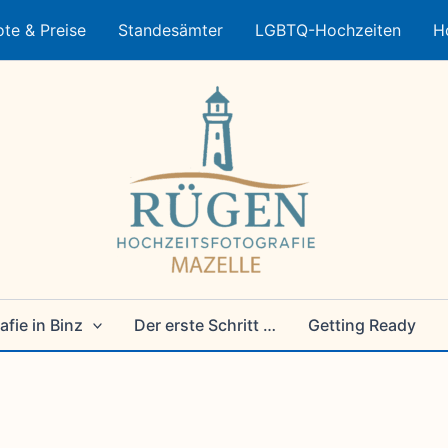
te & Preise
Standesämter
LGBTQ-Hochzeiten
H
fie in Binz
Der erste Schritt …
Getting Ready