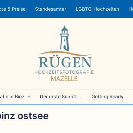
te & Preise
Standesämter
LGBTQ-Hochzeiten
H
fie in Binz
Der erste Schritt …
Getting Ready
inz ostsee