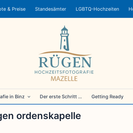
te & Preise
Standesämter
LGBTQ-Hochzeiten
H
fie in Binz
Der erste Schritt …
Getting Ready
gen ordenskapelle